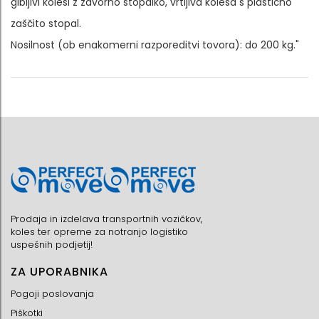
gibljivi kolesi z zavorno stopalko, vrtljiva kolesa s plastično
zaščito stopal.
Nosilnost (ob enakomerni razporeditvi tovora): do 200 kg."
Prodaja in izdelava transportnih vozičkov,
koles ter opreme za notranjo logistiko
uspešnih podjetij!
ZA UPORABNIKA
Pogoji poslovanja
Piškotki