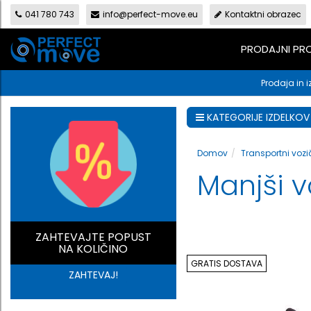
041 780 743
info@perfect-move.eu
Kontaktni obrazec
PRODAJNI P
Prodaja in i
KATEGORIJE IZDELKOV
Domov
Transportni vozič
Manjši v
ZAHTEVAJTE POPUST
NA KOLIČINO
GRATIS DOSTAVA
ZAHTEVAJ!