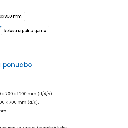
00x800 mm
kolesa iz polne gume
a ponudbo!
20 x 700 x 1.200 mm (d/š/v).
.000 x 700 mm (d/š).
 mm