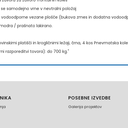
 zavora za zavoro frontalnih koles
aja se samodejno vrne v nevtralni položaj
 iz vodoodporne vezane plošče (bukova zmes in dodatna vodood
 modra / prašnato lakirano.
inskimi platišči in krogličnimi ležaji, črna, 4 kos Pnevmatska k
i razporeditvi tovora): do 700 kg."
NIKA
POSEBNE IZVEDBE
nja
Galerija projektov