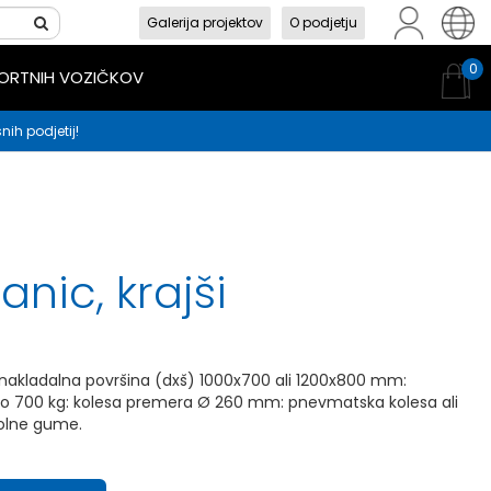
Galerija projektov
O podjetju
sl
en
hr
0
PORTNIH VOZIČKOV
nih podjetij!
anic, krajši
 nakladalna površina (dxš) 1000x700 ali 1200x800 mm:
do 700 kg: kolesa premera Ø 260 mm: pnevmatska kolesa ali
polne gume.