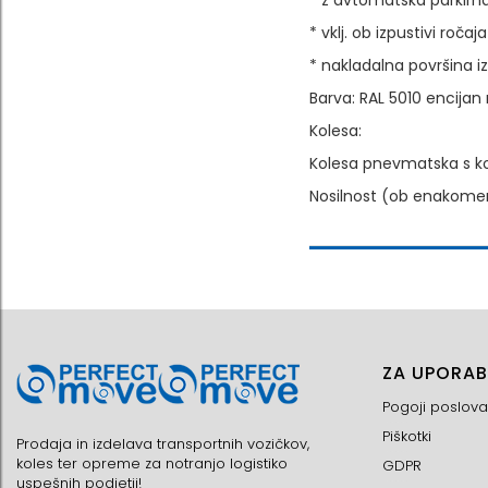
* z avtomatska parkirna
* vklj. ob izpustivi roč
* nakladalna površina
Barva: RAL 5010 encijan
Kolesa:
Kolesa pnevmatska s kov
Nosilnost (ob enakomern
ZA UPORAB
Pogoji poslova
Piškotki
Prodaja in izdelava transportnih vozičkov,
koles ter opreme za notranjo logistiko
GDPR
uspešnih podjetij!