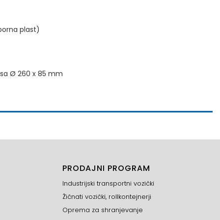
porna plast)
olesa Ø 260 x 85 mm
PRODAJNI PROGRAM
Industrijski transportni vozički
Žičnati vozički, rollkontejnerji
Oprema za shranjevanje