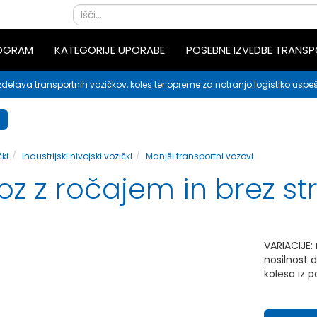
ROGRAM
KATEGORIJE UPORABE
POSEBNE IZVEDBE TRANS
zdelava transportnih vozičkov, koles ter opreme za notranjo logistiko uspeš
ki
Industrijski nivojski vozički
Manjši transportni vozovi
oz z ročajem in brez str
VARIACIJE:
nosilnost 
kolesa iz 