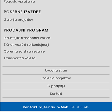
Pogosta vprašanja
POSEBNE IZVEDBE
Galerija projektov
PRODAJNI PROGRAM
Industrijski transportni vozički
Žičnati vozički, rollkontejnerji
Oprema za shranjevanje
Transportna kolesa
Uvodna stran
Galerija projektov
O podjetju
Kontakt
Kontaktirajte nas
Mob:
041 780 743