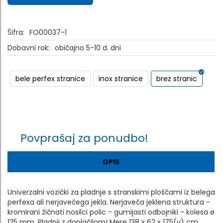
Šifra:
FO00037-1
Dobavni rok:
običajno 5-10 d. dni
bele perfex stranice
inox stranice
brez stranic
Povprašaj za ponudbo!
OPIS
Univerzalni vozički za pladnje s stranskimi ploščami iz belega
perfexa ali nerjavečega jekla. Nerjaveča jeklena struktura -
kromirani žičnati nosilci polic - gumijasti odbojniki - kolesa ø
125 mm. Pladnji z doplačilom! Mere 138 x 62 x 175(v) cm.