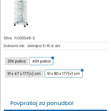
Šifra:
FO00048-2
Dobavni rok:
običajno 5-10 d. dni
20X polica
40X polica
51 x 47 x 177(v) cm
51 x 80 x 177(v) cm
Povprašaj za ponudbo!