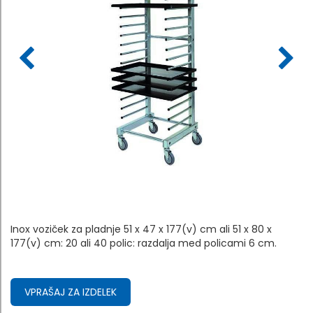
Inox voziček za pladnje 51 x 47 x 177(v) cm ali 51 x 80 x
177(v) cm: 20 ali 40 polic: razdalja med policami 6 cm.
VPRAŠAJ ZA IZDELEK