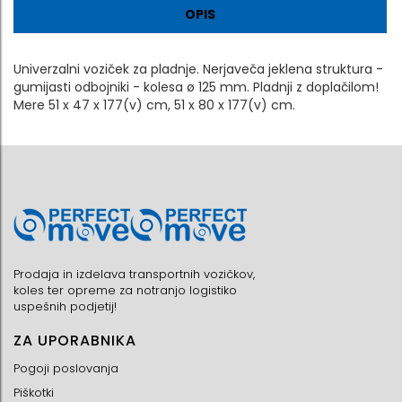
OPIS
Univerzalni voziček za pladnje. Nerjaveča jeklena struktura -
gumijasti odbojniki - kolesa ø 125 mm. Pladnji z doplačilom!
Mere 51 x 47 x 177(v) cm, 51 x 80 x 177(v) cm.
Prodaja in izdelava transportnih vozičkov,
koles ter opreme za notranjo logistiko
uspešnih podjetij!
ZA UPORABNIKA
Pogoji poslovanja
Piškotki