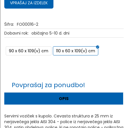
VPRAŠAJ ZA IZDELEK
Šifra:
FO00016-2
Dobavni rok:
običajno 5-10 d. dni
90 x 60 x 109(v) cm
110 x 60 x 109(v) cm
Povprašaj za ponudbo!
OPIS
Servirni voziček s kupolo. Cevasta struktura ø 25 mm iz
nerjavečega jekla AISI 304 - police iz nerjavečega jekla AISI
304, satin obdelava, police, ki ne ropotajo police - polkrožna