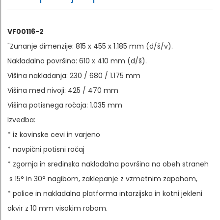
VF00116-2
"Zunanje dimenzije: 815 x 455 x 1.185 mm (d/š/v).
Nakladalna površina: 610 x 410 mm (d/š).
Višina nakladanja: 230 / 680 / 1.175 mm
Višina med nivoji: 425 / 470 mm
Višina potisnega ročaja: 1.035 mm
Izvedba:
* iz kovinske cevi in varjeno
* navpični potisni ročaj
* zgornja in sredinska nakladalna površina na obeh straneh
s 15° in 30° nagibom, zaklepanje z vzmetnim zapahom,
* police in nakladalna platforma intarzijska in kotni jekleni
okvir z 10 mm visokim robom.