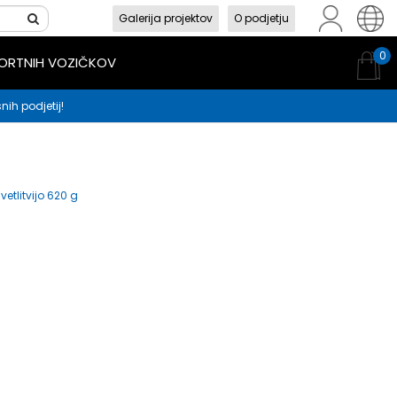
Galerija projektov
O podjetju
sl
en
hr
0
PORTNIH VOZIČKOV
nih podjetij!
vetlitvijo 620 g