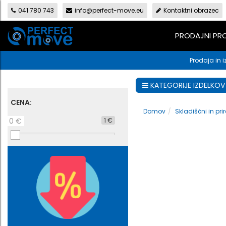
041 780 743
info@perfect-move.eu
Kontaktni obrazec
PRODAJNI P
Prodaja in i
KATEGORIJE IZDELKOV
CENA:
Domov
Skladiščni in prir
0 €
1 €