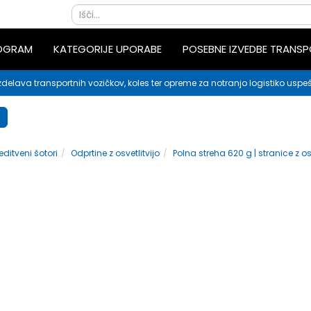
ROGRAM
KATEGORIJE UPORABE
POSEBNE IZVEDBE TRANS
zdelava transportnih vozičkov, koles ter opreme za notranjo logistiko uspeš
editveni šotori
Odprtine z osvetlitvijo
Polna streha 620 g | stranice z os