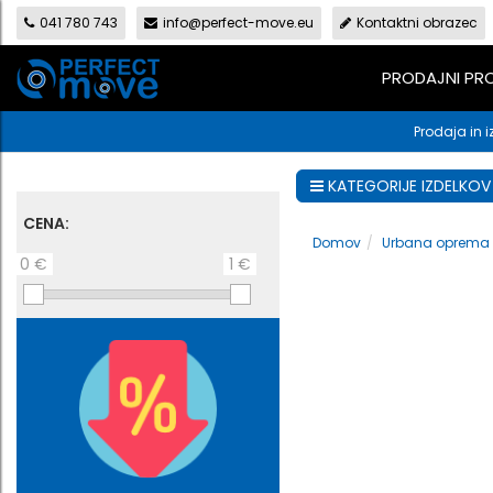
041 780 743
info@perfect-move.eu
Kontaktni obrazec
PRODAJNI P
Prodaja in i
KATEGORIJE IZDELKOV
CENA:
Domov
Urbana oprema
0 €
1 €