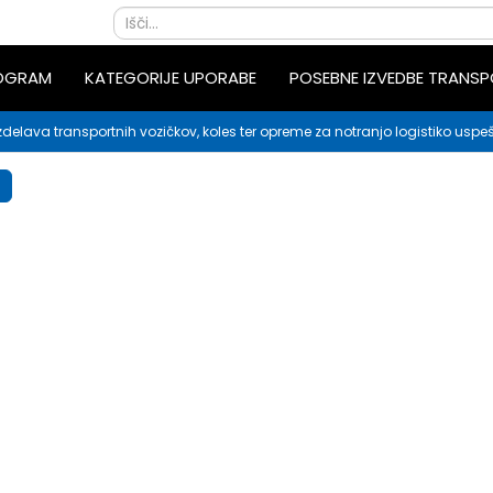
ROGRAM
KATEGORIJE UPORABE
POSEBNE IZVEDBE TRANS
zdelava transportnih vozičkov, koles ter opreme za notranjo logistiko uspeš