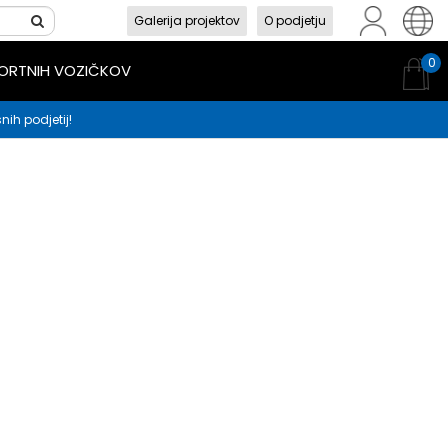
Galerija projektov
O podjetju
sl
en
hr
0
PORTNIH VOZIČKOV
nih podjetij!