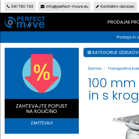
041 780 743
info@perfect-move.eu
Kontaktni obrazec
PRODAJNI P
Prodaja in i
KATEGORIJE IZDELKOV
Domov
Transportna kol
100 mm 
in s kro
ZAHTEVAJTE POPUST
NA KOLIČINO
ZAHTEVAJ!