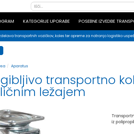
ROGRAM
KATEGORIJE UPORABE
POSEBNE IZVEDBE TRANS
zdelava transportnih vozičkov, koles ter opreme za notranjo logistiko uspeš
esa
Aparatus
gibljivo transportno k
gličnim ležajem
Transport
iz poliprop