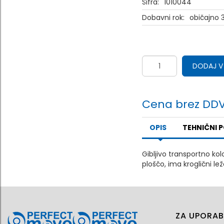
Šifra:
1010044
Dobavni rok:
običajno 3
DODAJ V
Cena brez DDV
OPIS
TEHNIČNI 
Gibljivo transportno kol
ploščo, ima kroglični le
ZA UPORAB