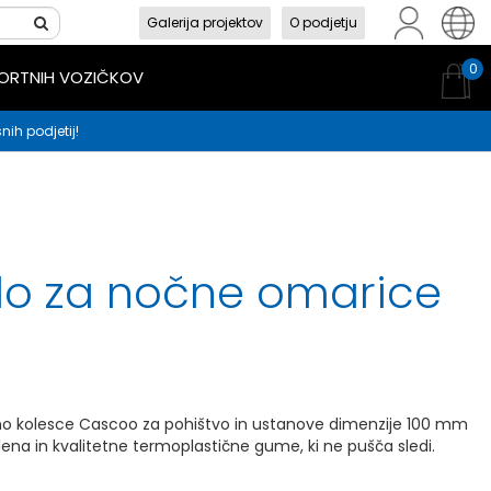
Galerija projektov
O podjetju
sl
en
hr
0
PORTNIH VOZIČKOV
nih podjetij!
olo za nočne omarice
no kolesce Cascoo za pohištvo in ustanove dimenzije 100 mm
ilena in kvalitetne termoplastične gume, ki ne pušča sledi.