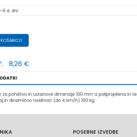
-5 d. dni
 KOŠARICO
:
8,26 €
PODATKI
o za pohištvo in ustanove dimenzije 100 mm iz polipropilena in ter
žaj in dinamično nosilnost (do 4 km/h) 100 kg.
NIKA
POSEBNE IZVEDBE