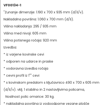
VF00134-1
"Zunanje dimenzije: 1.190 x 700 x 935 mm (d/š/v).
Nakladalna površina: 1.060 x 700 mm (d/š).
Višina nakladanja: 295 / 935 mm
Višina med nivoji: 605 mm
Višina potisnega ročaja: 920 mm
Izvedba:
* iz varjene kovinske cevi
* odporen na udarce in praske
* vodoravna izvedba ročaja
* cevni profil iz 1"" cevi
* s kovinskom predalom s ključavnico 490 x 700 x 605 mm
(d/š/v). vklj. 1 stabilno in 2 nastavljivima policama,
Nosilnost polic omarice: 30 kg.
* nakladalna površina iz vodoodporne vezane plošče