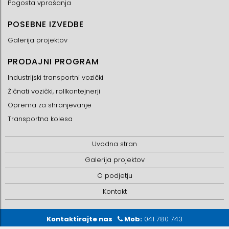
Pogosta vprašanja
POSEBNE IZVEDBE
Galerija projektov
PRODAJNI PROGRAM
Industrijski transportni vozički
Žičnati vozički, rollkontejnerji
Oprema za shranjevanje
Transportna kolesa
Uvodna stran
Galerija projektov
O podjetju
Kontakt
Kontaktirajte nas
Mob:
041 780 743