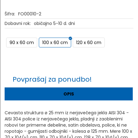
Šifra:
FO00010-2
Dobavni rok:
običajno 5-10 d. dni
90 x 60 cm
100 x 60 cm
120 x 60 cm
Povprašaj za ponudbo!
OPIS
Cevasta struktura ø 25 mm iz nerjavečega jekla AISI 304 -
AISI 304 police iz nerjavečega jekla, pladnji z zaoblenimi
robovi ter primerne debeline, satin obdelava, police, ki ne
ropotajo - gumijasti odbojniki - kolesa ø 125 mm. Mere 100 x
70 x 104(v) cm, 110 x 70 x 104(v) cm, 128 x 70 x 104(v) cm.