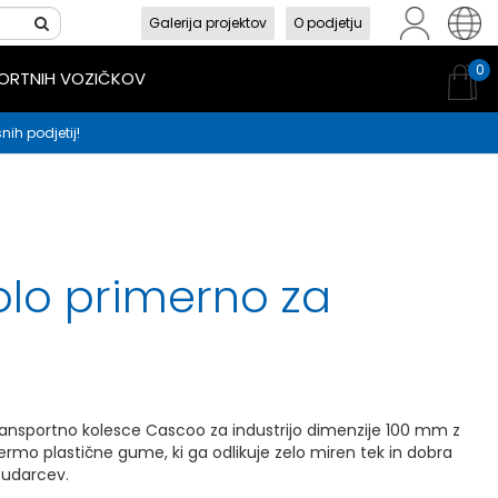
Galerija projektov
O podjetju
sl
en
hr
0
PORTNIH VOZIČKOV
nih podjetij!
olo primerno za
ransportno kolesce Cascoo za industrijo dimenzije 100 mm z
termo plastične gume, ki ga odlikuje zelo miren tek in dobra
 udarcev.