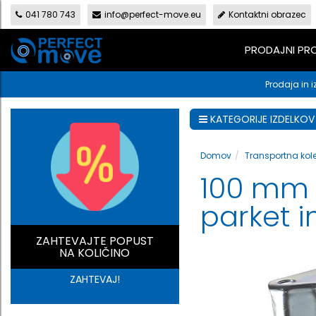
041 780 743
info@perfect-move.eu
Kontaktni obrazec
PRODAJNI P
Prodaja in i
KATEGORIJE IZDELKOV
Domov
Transportna kol
100 mm 
parket i
ZAHTEVAJTE POPUST
NA KOLIČINO
ZAHTEVAJ!