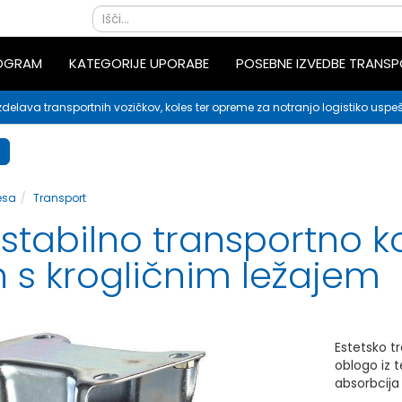
ROGRAM
KATEGORIJE UPORABE
POSEBNE IZVEDBE TRANS
zdelava transportnih vozičkov, koles ter opreme za notranjo logistiko uspeš
esa
Transport
stabilno transportno k
n s krogličnim ležajem
Estetsko t
oblogo iz 
absorbcija