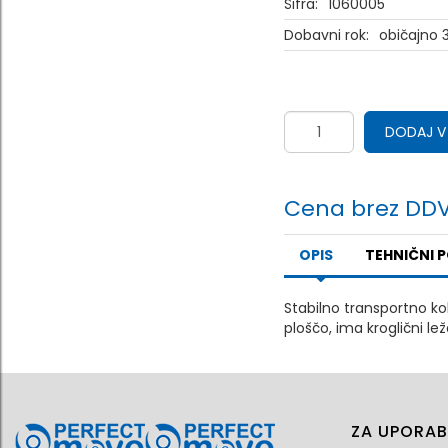
Šifra:
1060005
Dobavni rok:
običajno 3
DODAJ V
Cena brez DDV
OPIS
TEHNIČNI 
Stabilno transportno kol
ploščo, ima kroglični le
ZA UPORAB