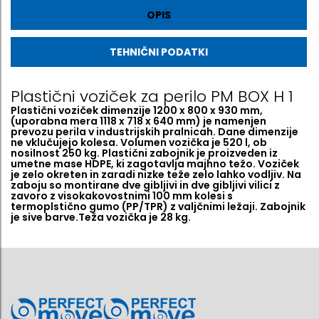
OPIS
TEHNIČNI PODATKI
Plastični voziček za perilo PM BOX H 1
Plastični voziček dimenzije 1200 x 800 x 930 mm,
(uporabna mera 1118 x 718 x 640 mm) je namenjen
prevozu perila v industrijskih pralnicah. Dane dimenzije
ne vklučujejo kolesa. Volumen vozička je 520 l, ob
nosilnost 250 kg. Plastični zabojnik je proizveden iz
umetne mase HDPE, ki zagotavlja majhno težo. Voziček
je zelo okreten in zaradi nizke teže zelo lahko vodljiv. Na
zaboju so montirane dve gibljivi in dve gibljivi vilici z
zavoro z visokakovostnimi 100 mm kolesi s
termoplstično gumo (PP/TPR) z valjčnimi ležaji. Zabojnik
je sive barve.Teža vozička je 28 kg.