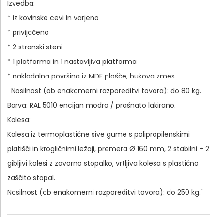
Izvedba:
* iz kovinske cevi in varjeno
* privijačeno
* 2 stranski steni
* 1 platforma in 1 nastavljiva platforma
* nakladalna površina iz MDF plošče, bukova zmes
Nosilnost (ob enakomerni razporeditvi tovora): do 80 kg.
Barva: RAL 5010 encijan modra / prašnato lakirano.
Kolesa:
Kolesa iz termoplastične sive gume s polipropilenskimi
platišči in krogličnimi ležaji, premera Ø 160 mm, 2 stabilni + 2
gibljivi kolesi z zavorno stopalko, vrtljiva kolesa s plastično
zaščito stopal.
Nosilnost (ob enakomerni razporeditvi tovora): do 250 kg."