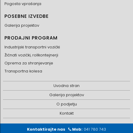
Pogosta vprašanja
POSEBNE IZVEDBE
Galerija projektov
PRODAJNI PROGRAM
Industrijski transportni vozički
Žičnati vozički, rollkontejnerji
Oprema za shranjevanje
Transportna kolesa
Uvodna stran
Galerija projektov
O podjetju
Kontakt
Kontaktirajte nas
Mob:
041 780 743